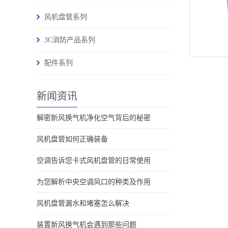
风机盘管系列
3C消防产品系列
配件系列
新闻资讯
解密新风换气机净化空气背后的秘密
风机盘管如何正确装备
空调告诉您卡式风机盘管的日常使用
为您解析中央空调风口的种类及作用
风机盘管漏水和堵塞怎么解决
装置新风换气机会遇到那些问题