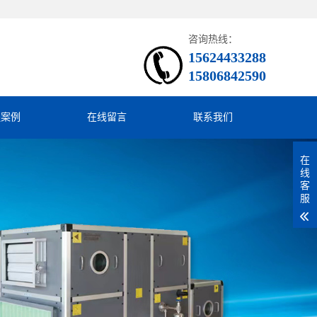
咨询热线：
15624433288
15806842590
程案例
在线留言
联系我们
在
线
客
服