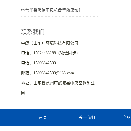
空气能采暖使用风机盘管效果如何
联系我们
中鲲（山东）环境科技有限公司
电话：15624433288（微信同步）
电话：15806842590
邮箱：15806842590@163.com
地址：山东省德州市武城县中央空调创业
园
首页
关于我们
产品