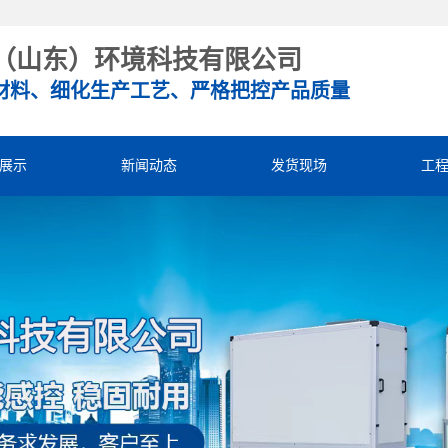
（山东）环境科技有限公司
材料、细化生产工艺、严格把控产品质量
展示
新闻动态
发货现场
工