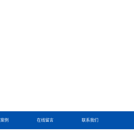
程案例
在线留言
联系我们